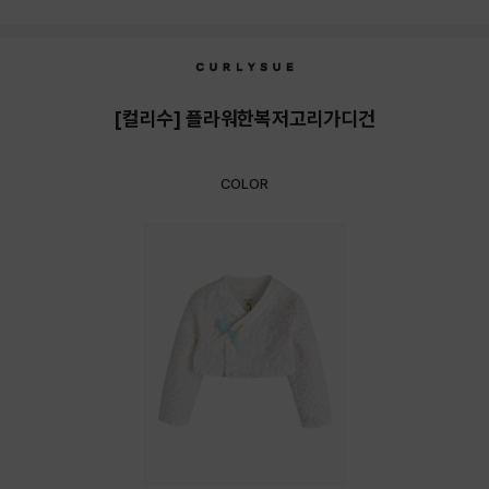
상품상세정보
[컬리수] 플라워한복저고리가디건
COLOR