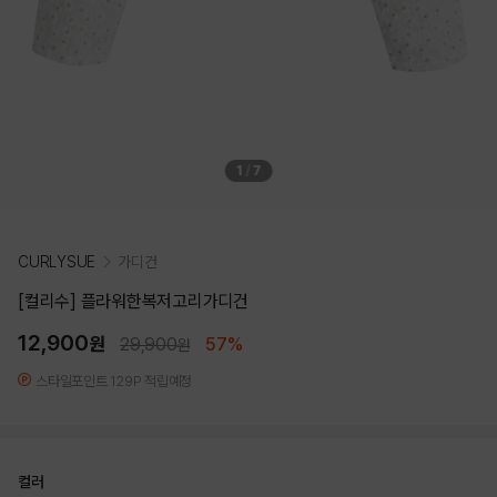
1
/
7
CURLYSUE
가디건
[컬리수] 플라워한복저고리가디건
12,900
원
29,900
57%
원
스타일포인트 129P 적립예정
컬러