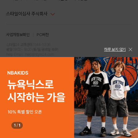
스타일이십사 주식회사
대표이사 : 임동환, 김지원
사업자정보확인
PC버전
주소 : 서울시 강남구 논현로 633, 6층 (논현동, 한세엠케이빌딩)
사업자등록번호 : 116-81-32499
스타일24 고객센터 1544-5336
하루 보지 않기
평일 09:00~ 18:00 (토/일/공휴일 휴무)
통신판매업신고번호 : 제 2024-서울강남-04239
help Email : help@style24.com
개인정보보호책임자 : 배기영
COPYRIGHTⓒ2021 STYLE24 ALL RIGHTS RESERVED.
호스팅 서비스 : 스타일이십사㈜
고객센터 1544-5336(평일 09:00~ 18:00 토/일/공휴일 휴무)
1
/
1