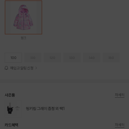
핑크
100
110
120
130
140
150
재입고 알림 신청
사은품
자세히
띵키링 그레이 증정 외 택1
카드혜택
자세히