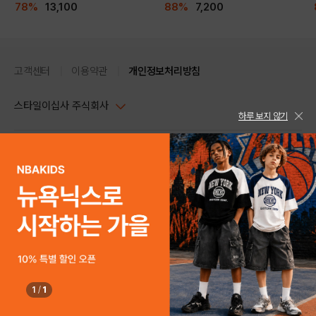
78%
13,100
88%
7,200
고객센터
이용약관
개인정보처리방침
스타일이십사 주식회사
하루 보지 않기
대표이사 : 임동환, 김지원
사업자정보확인
PC버전
주소 : 서울시 강남구 논현로 633, 6층 (논현동, 한세엠케이빌딩)
사업자등록번호 : 116-81-32499
스타일24 고객센터 1544-5336
평일 09:00~ 18:00 (토/일/공휴일 휴무)
통신판매업신고번호 : 제 2024-서울강남-04239
help Email : help@style24.com
개인정보보호책임자 : 배기영
COPYRIGHTⓒ2021 STYLE24 ALL RIGHTS RESERVED.
호스팅 서비스 : 스타일이십사㈜
고객센터 1544-5336(평일 09:00~ 18:00 토/일/공휴일 휴무)
1
/
1
구매하기