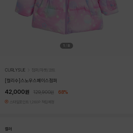
1
/
8
CURLYSUE
점퍼/자켓/코트
[컬리수]스노우스페이스점퍼
42,000
원
129,900
68%
원
스타일포인트 1,260P 적립예정
컬러