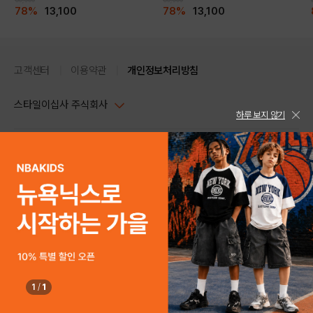
78%
13,100
78%
13,100
고객센터
이용약관
개인정보처리방침
스타일이십사 주식회사
하루 보지 않기
대표이사 : 임동환, 김지원
사업자정보확인
PC버전
주소 : 서울시 강남구 논현로 633, 6층 (논현동, 한세엠케이빌딩)
사업자등록번호 : 116-81-32499
스타일24 고객센터 1544-5336
평일 09:00~ 18:00 (토/일/공휴일 휴무)
통신판매업신고번호 : 제 2024-서울강남-04239
help Email : help@style24.com
개인정보보호책임자 : 배기영
COPYRIGHTⓒ2021 STYLE24 ALL RIGHTS RESERVED.
호스팅 서비스 : 스타일이십사㈜
고객센터 1544-5336(평일 09:00~ 18:00 토/일/공휴일 휴무)
1
/
1
구매하기