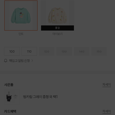
품절
민트
아이보리
100
110
120
130
140
150
재입고 알림 신청
사은품
자세히
띵키링 그레이 증정 외 택1
카드혜택
자세히