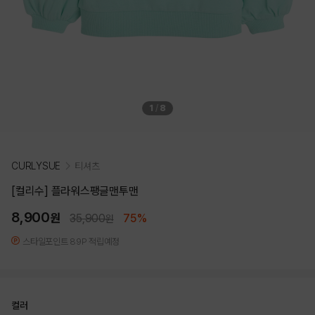
1
/
8
CURLYSUE
티셔츠
[컬리수] 플라워스팽글맨투맨
8,900
원
35,900
75%
원
스타일포인트 89P 적립예정
컬러