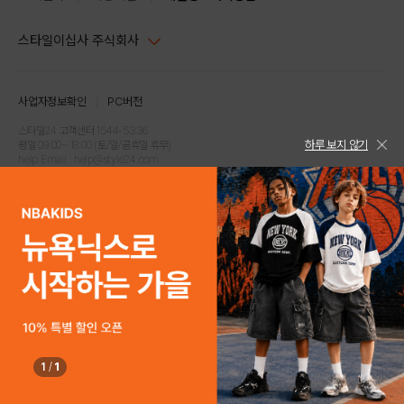
스타일이십사 주식회사
대표이사 : 임동환, 김지원
사업자정보확인
PC버전
주소 : 서울시 강남구 논현로 633, 6층 (논현동, 한세엠케이빌딩)
사업자등록번호 : 116-81-32499
스타일24 고객센터 1544-5336
하루 보지 않기
평일 09:00~ 18:00 (토/일/공휴일 휴무)
통신판매업신고번호 : 제 2024-서울강남-04239
help Email : help@style24.com
개인정보보호책임자 : 배기영
COPYRIGHTⓒ2021 STYLE24 ALL RIGHTS RESERVED.
호스팅 서비스 : 스타일이십사㈜
고객센터 1544-5336(평일 09:00~ 18:00 토/일/공휴일 휴무)
1
/
1