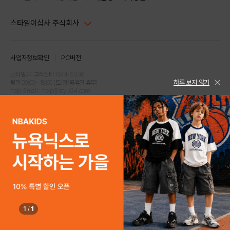
스타일이십사 주식회사
대표이사 : 임동환, 김지원
사업자정보확인
PC버전
주소 : 서울시 강남구 논현로 633, 6층 (논현동, 한세엠케이빌딩)
사업자등록번호 : 116-81-32499
스타일24 고객센터 1544-5336
하루 보지 않기
평일 09:00~ 18:00 (토/일/공휴일 휴무)
통신판매업신고번호 : 제 2024-서울강남-04239
help Email : help@style24.com
개인정보보호책임자 : 배기영
COPYRIGHTⓒ2021 STYLE24 ALL RIGHTS RESERVED.
호스팅 서비스 : 스타일이십사㈜
고객센터 1544-5336(평일 09:00~ 18:00 토/일/공휴일 휴무)
1
/
1