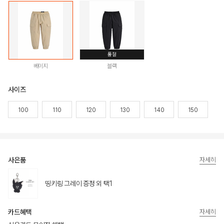
품절
베이지
블랙
사이즈
100
110
120
130
140
150
사은품
자세히
띵키링 그레이 증정 외 택1
카드혜택
자세히