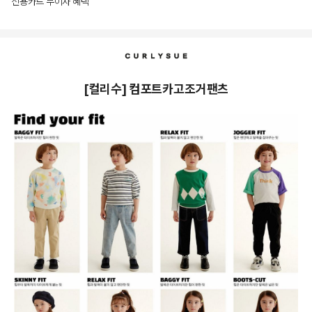
신용카드 무이자 혜택
상품상세정보
[컬리수] 컴포트카고조거팬츠