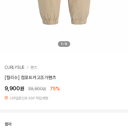
1
/
5
CURLYSUE
팬츠
[컬리수] 컴포트카고조거팬츠
9,900
원
39,900
75%
원
스타일포인트 99P 적립예정
컬러