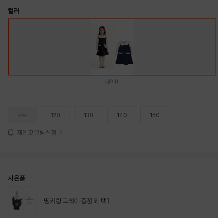
컬러
네이비
110
120
130
140
150
재입고 알림 신청
사은품
띵키링 그레이 증정 외 택1