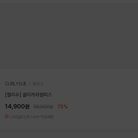
CURLYSUE
원피스
[컬리수] 골지카라원피스
14,900
원
59,900
75%
원
스타일포인트 149P 적립예정