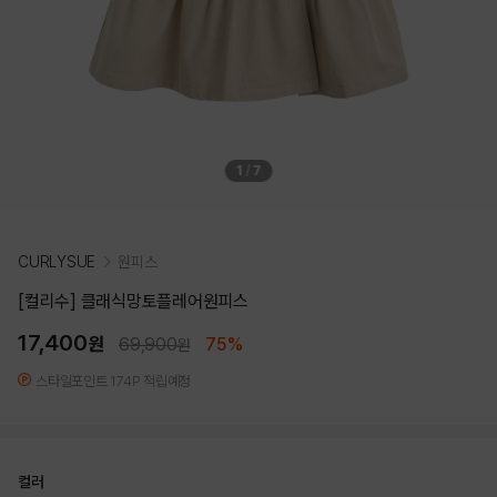
1
/
7
CURLYSUE
원피스
[컬리수] 클래식망토플레어원피스
17,400
원
69,900
75%
원
스타일포인트 174P 적립예정
컬러