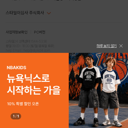
스타일이십사 주식회사
대표이사 : 임동환, 김지원
사업자정보확인
PC버전
주소 : 서울시 강남구 논현로 633, 6층 (논현동, 한세엠케이빌딩)
사업자등록번호 : 116-81-32499
스타일24 고객센터 1544-5336
하루 보지 않기
평일 09:00~ 18:00 (토/일/공휴일 휴무)
통신판매업신고번호 : 제 2024-서울강남-04239
help Email : help@style24.com
개인정보보호책임자 : 배기영
COPYRIGHTⓒ2021 STYLE24 ALL RIGHTS RESERVED.
호스팅 서비스 : 스타일이십사㈜
고객센터 1544-5336(평일 09:00~ 18:00 토/일/공휴일 휴무)
1
/
1