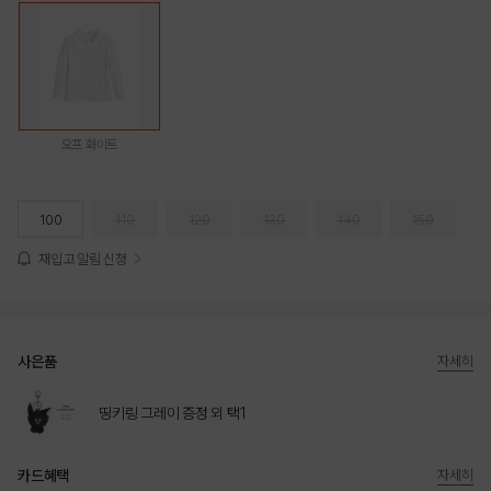
오프 화이트
100
110
120
130
140
150
재입고 알림 신청
사은품
자세히
띵키링 그레이 증정 외 택1
카드혜택
자세히