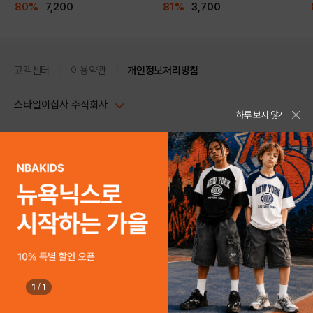
80%
7,200
81%
3,700
고객센터
이용약관
개인정보처리방침
스타일이십사 주식회사
하루 보지 않기
대표이사 : 임동환, 김지원
사업자정보확인
PC버전
주소 : 서울시 강남구 논현로 633, 6층 (논현동, 한세엠케이빌딩)
사업자등록번호 : 116-81-32499
스타일24 고객센터 1544-5336
평일 09:00~ 18:00 (토/일/공휴일 휴무)
통신판매업신고번호 : 제 2024-서울강남-04239
help Email : help@style24.com
개인정보보호책임자 : 배기영
COPYRIGHTⓒ2021 STYLE24 ALL RIGHTS RESERVED.
호스팅 서비스 : 스타일이십사㈜
고객센터 1544-5336(평일 09:00~ 18:00 토/일/공휴일 휴무)
FABRIC
1
/
1
구매하기