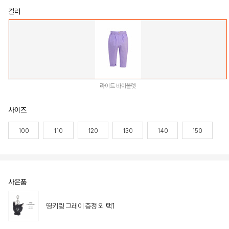
컬러
라이트 바이올렛
사이즈
100
110
120
130
140
150
사은품
띵키링 그레이 증정 외 택1