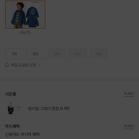
데님(청)
110
120
130
140
150
재입고 알림 신청
사은품
자세히
띵키링 그레이 증정 외 택1
카드혜택
자세히
신용카드 무이자 혜택