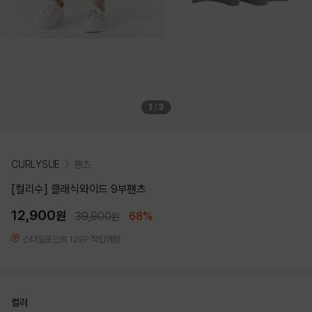
1
/
3
CURLYSUE
팬츠
[컬리수] 클래식와이드 9부팬츠
12,900
원
39,900
68%
원
스타일포인트 129P 적립예정
컬러