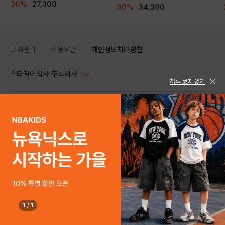
30%
27,300
30%
34,300
고객센터
이용약관
개인정보처리방침
스타일이십사 주식회사
하루 보지 않기
대표이사 : 임동환, 김지원
사업자정보확인
PC버전
주소 : 서울시 강남구 논현로 633, 6층 (논현동, 한세엠케이빌딩)
사업자등록번호 : 116-81-32499
스타일24 고객센터 1544-5336
평일 09:00~ 18:00 (토/일/공휴일 휴무)
통신판매업신고번호 : 제 2024-서울강남-04239
help Email : help@style24.com
개인정보보호책임자 : 배기영
COPYRIGHTⓒ2021 STYLE24 ALL RIGHTS RESERVED.
호스팅 서비스 : 스타일이십사㈜
고객센터 1544-5336(평일 09:00~ 18:00 토/일/공휴일 휴무)
1
/
1
구매하기