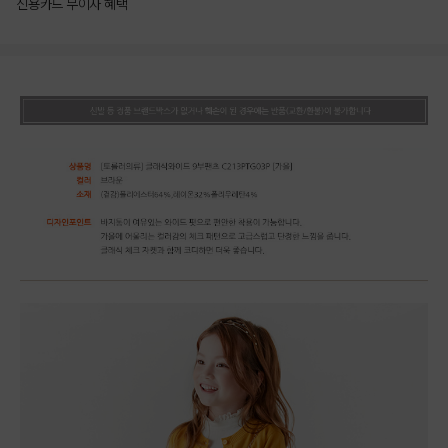
신용카드 무이자 혜택
상품상세정보