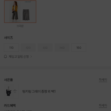
브라운
사이즈
110
120
130
140
150
재입고 알림 신청
사은품
자세히
띵키링 그레이 증정 외 택1
카드혜택
자세히