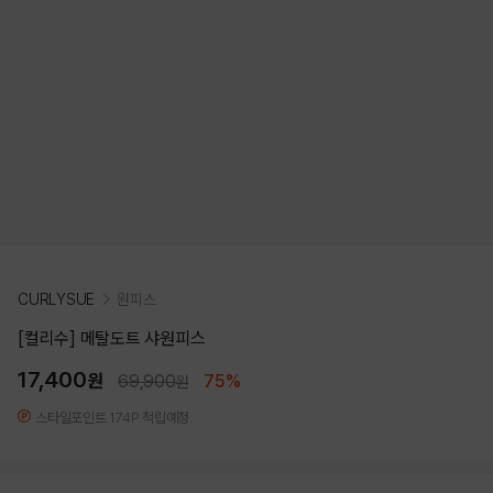
CURLYSUE
원피스
[컬리수] 메탈도트 샤원피스
17,400
원
69,900
75%
원
스타일포인트 174P 적립예정