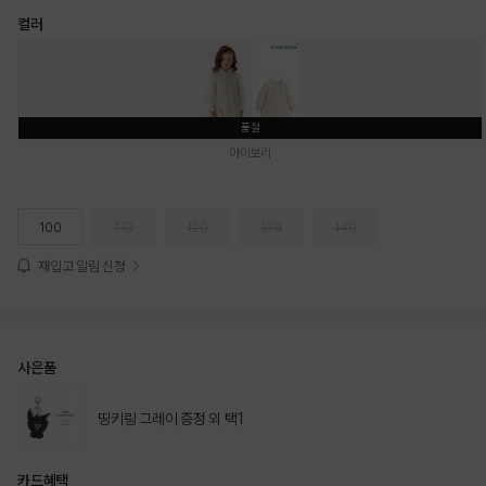
컬러
품절
아이보리
100
110
120
130
140
재입고 알림 신청
사은품
띵키링 그레이 증정 외 택1
카드혜택