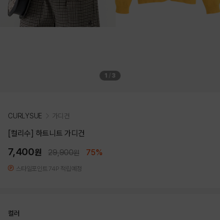
1
/
3
CURLYSUE
가디건
[컬리수] 하트니트 가디건
7,400
원
29,900
75%
원
스타일포인트 74P 적립예정
컬러