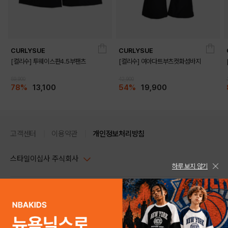
CURLYSUE
CURLYSUE
[컬리수] 투웨이스판4.5부팬츠
[컬리수] 여아다트부츠컷화섬바지
59,900
42,900
78%
13,100
54%
19,900
고객센터
이용약관
개인정보처리방침
스타일이십사 주식회사
하루 보지 않기
대표이사 : 임동환, 김지원
사업자정보확인
PC버전
주소 : 서울시 강남구 논현로 633, 6층 (논현동, 한세엠케이빌딩)
사업자등록번호 : 116-81-32499
스타일24 고객센터 1544-5336
평일 09:00~ 18:00 (토/일/공휴일 휴무)
통신판매업신고번호 : 제 2024-서울강남-04239
help Email : help@style24.com