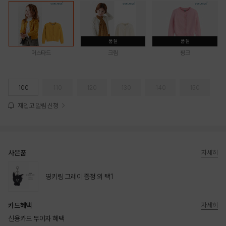
품절
품절
머스타드
크림
핑크
100
110
120
130
140
150
재입고 알림 신청
사은품
자세히
띵키링 그레이 증정 외 택1
카드혜택
자세히
신용카드 무이자 혜택