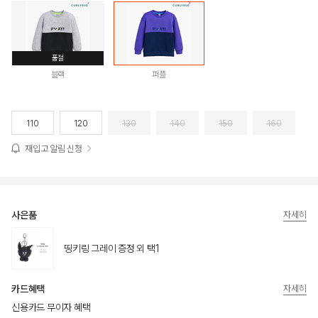
품절
블랙
퍼플
110
120
130
140
150
160
재입고 알림 신청
사은품
자세히
띵키링 그레이 증정 외 택1
카드혜택
자세히
신용카드 무이자 혜택