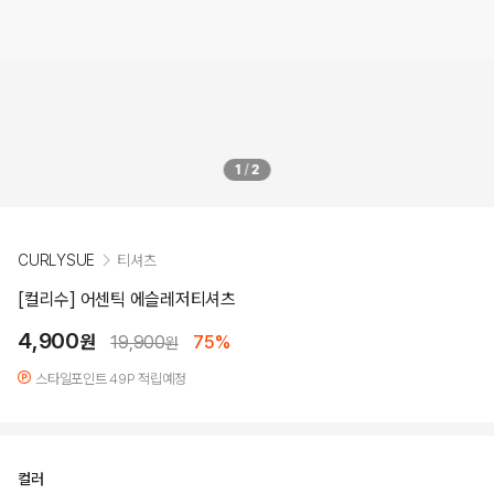
1
/
2
CURLYSUE
티셔츠
[컬리수] 어센틱 에슬레저티셔츠
4,900
원
19,900
75%
원
스타일포인트 49P 적립예정
컬러