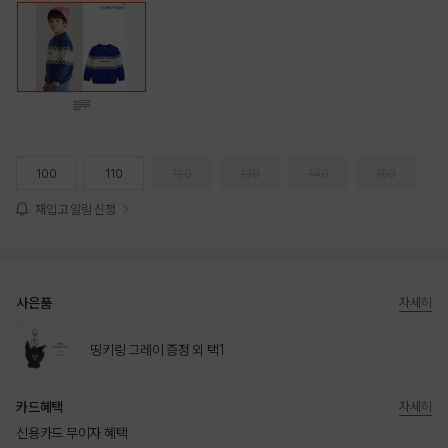
블루
100
110
120
130
140
150
재입고 알림 신청
사은품
자세히
띵키링 그레이 증정 외 택1
카드혜택
자세히
신용카드 무이자 혜택