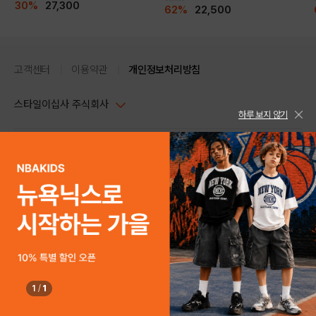
30%
27,300
62%
22,500
고객센터
이용약관
개인정보처리방침
스타일이십사 주식회사
하루 보지 않기
대표이사 : 임동환, 김지원
사업자정보확인
PC버전
주소 : 서울시 강남구 논현로 633, 6층 (논현동, 한세엠케이빌딩)
사업자등록번호 : 116-81-32499
스타일24 고객센터 1544-5336
평일 09:00~ 18:00 (토/일/공휴일 휴무)
통신판매업신고번호 : 제 2024-서울강남-04239
help Email : help@style24.com
개인정보보호책임자 : 배기영
COPYRIGHTⓒ2021 STYLE24 ALL RIGHTS RESERVED.
호스팅 서비스 : 스타일이십사㈜
고객센터 1544-5336(평일 09:00~ 18:00 토/일/공휴일 휴무)
1
/
1
구매하기