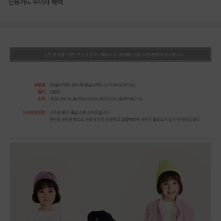
신용카드 무이자 혜택
상품상세정보