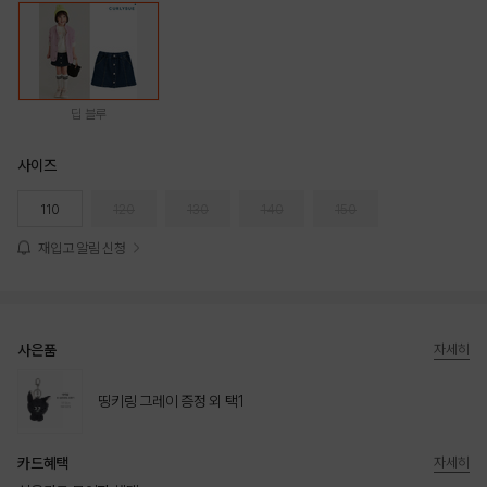
딥 블루
사이즈
110
120
130
140
150
재입고 알림 신청
사은품
자세히
띵키링 그레이 증정 외 택1
카드혜택
자세히