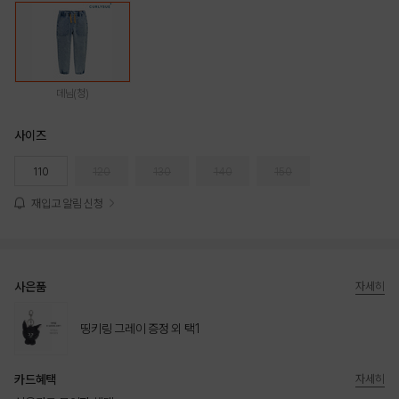
데님(청)
사이즈
110
120
130
140
150
재입고 알림 신청
사은품
자세히
띵키링 그레이 증정 외 택1
카드혜택
자세히