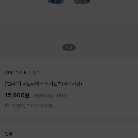
1
/
2
CURLYSUE
팬츠
[컬리수] 데님라이크 조거팬츠(베스키핏)
15,900
원
39,900
60%
원
스타일포인트 159P 적립예정
컬러