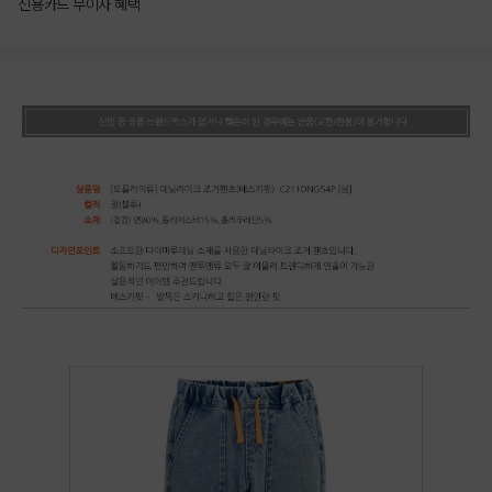
신용카드 무이자 혜택
상품상세정보