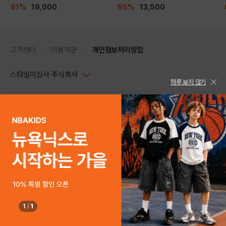
61%
19,000
65%
13,500
고객센터
이용약관
개인정보처리방침
스타일이십사 주식회사
하루 보지 않기
대표이사 : 임동환, 김지원
사업자정보확인
PC버전
주소 : 서울시 강남구 논현로 633, 6층 (논현동, 한세엠케이빌딩)
사업자등록번호 : 116-81-32499
스타일24 고객센터 1544-5336
평일 09:00~ 18:00 (토/일/공휴일 휴무)
통신판매업신고번호 : 제 2024-서울강남-04239
help Email : help@style24.com
개인정보보호책임자 : 배기영
COPYRIGHTⓒ2021 STYLE24 ALL RIGHTS RESERVED.
호스팅 서비스 : 스타일이십사㈜
고객센터 1544-5336(평일 09:00~ 18:00 토/일/공휴일 휴무)
1
/
1
구매하기