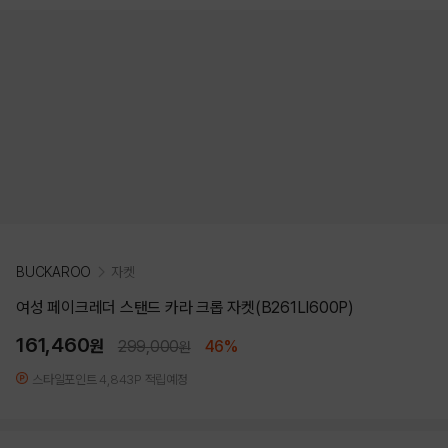
BUCKAROO
자켓
여성 페이크레더 스탠드 카라 크롭 자켓(B261LI600P)
161,460
원
299,000
46%
원
스타일포인트 4,843P 적립예정