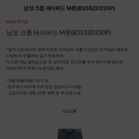
남성 크롭 테이퍼드 M톤(B255Z0320P)
NEW STYLE
남성 크롭 테이퍼드 M톤(B255Z0320P)
*
일자 스트레이트 핏에 적당한 여유감의 크롭 기장감으로 데일리 팬츠로
다양하게 연출하여 입기 유용하며
미드톤 데님 칼라감으로 캣, 브러쉬로 포인트를 주어 빈티지한 칼라로
데일리하게 착용가능한 데님 팬츠.
-크롭 레귤러테이퍼드 핏
-뒷주머니 버커루 바지모양 엠보자수 디테일
-고급스러운 캔톤, 리벳, YKK 등 부자재 사용
COLOR