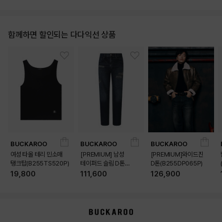
함께하면 할인되는 다다익선 상품
BUCKAROO
BUCKAROO
BUCKAROO
여성 타올 테리 민소매
[PREMIUM] 남성
[PREMIUM]와이드진
탱크탑(B255TS520P)
테이퍼드 슬림 D톤
D톤(B255DP065P)
(B255DP160P)
19,800
111,600
126,900
상품상세정보