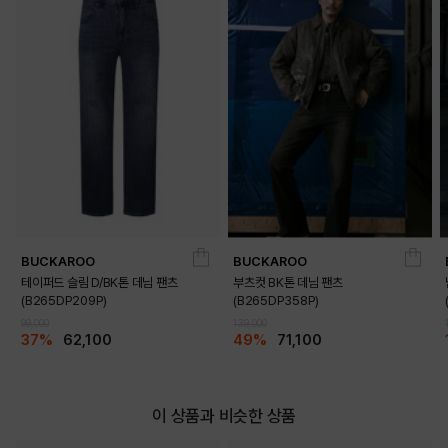
BUCKAROO
BUCKAROO
테이퍼드 슬림 D/BK톤 데님 팬츠
부츠컷 BK톤 데님 팬츠
(B265DP209P)
(B265DP358P)
99,000
139,000
37%
62,100
49%
71,100
DETAILS
이 상품과 비슷한 상품