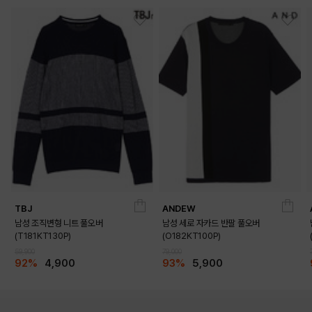
TBJ
ANDEW
남성 조직변형 니트 풀오버
남성 세로 자카드 반팔 풀오버
(T181KT130P)
(O182KT100P)
59,900
79,000
92%
4,900
93%
5,900