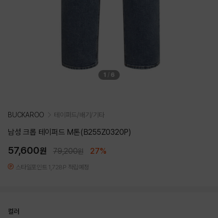
1
/
6
BUCKAROO
테이퍼드/배기/기타
남성 크롭 테이퍼드 M톤(B255Z0320P)
57,600
원
79,200
27%
원
스타일포인트 1,728P 적립예정
컬러