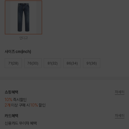
인디고
사이즈 cm(inch)
71(28)
76(30)
81(32)
86(34)
91(36)
쇼핑혜택
자세히
10%
즉시할인
2개
이상 구매 시
10%
할인
카드혜택
자세히
신용카드 무이자 혜택