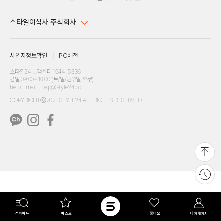
스타일이십사 주식회사
대표이사 : 임동환, 김지원
사업자정보확인
PC버전
주소 : 서울시 강남구 논현로 633, 6층 (논현동, 한세엠케이빌딩)
사업자등록번호 : 116-81-32499
스타일24 고객센터 1544-5336
평일 09:00~ 18:00 (토/일/공휴일 휴무)
통신판매업신고번호 : 제 2024-서울강남-04239
help Email : help@style24.com
개인정보보호책임자 : 배기영
COPYRIGHTⓒ2021 STYLE24 ALL RIGHTS RESERVED.
호스팅 서비스 : 스타일이십사㈜
고객센터 1544-5336(평일 09:00~ 18:00 토/일/공휴일 휴무)