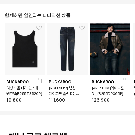
함께하면 할인되는 다다익선 상품
BUCKAROO
BUCKAROO
BUCKAROO
여성 타올 테리 민소매
[PREMIUM] 남성
[PREMIUM]와이드진
탱크탑(B255TS520P)
테이퍼드 슬림 D톤
D톤(B255DP065P)
(B255DP160P)
19,800
111,600
126,900
상품상세정보