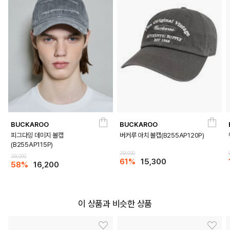
BUCKAROO
BUCKAROO
피그다잉 데미지 볼캡
버커루 아치 볼캡(B255AP120P)
(B255AP115P)
39,000
39,000
61%
15,300
58%
16,200
이 상품과 비슷한 상품