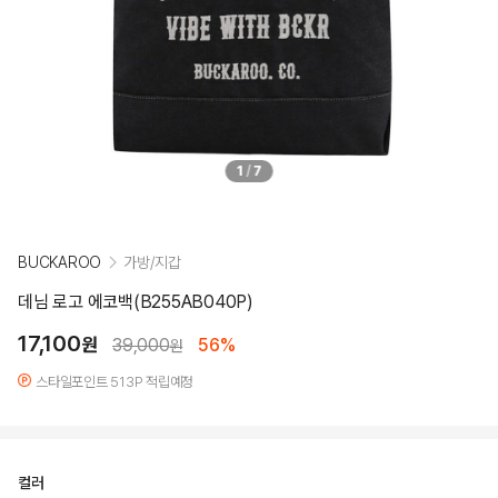
1
/
7
BUCKAROO
가방/지갑
데님 로고 에코백(B255AB040P)
17,100
원
39,000
56%
원
스타일포인트 513P 적립예정
컬러