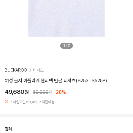
1
/
7
BUCKAROO
티셔츠
여성 골지 아플리케 헨리넥 반팔 티셔츠(B253TS525P)
49,680
원
69,000
28%
원
스타일포인트 1,490P 적립예정
컬러