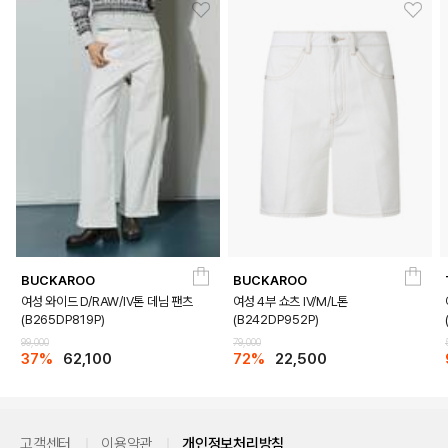
BUCKAROO
BUCKAROO
여성 와이드 D/RAW/IV톤 데님 팬츠
여성 4부 쇼츠 IV/M/L톤
(B265DP819P)
(B242DP952P)
99,000
79,000
37%
62,100
72%
22,500
고객센터
이용약관
개인정보처리방침