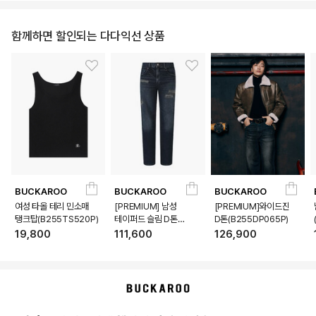
함께하면 할인되는 다다익선 상품
BUCKAROO
BUCKAROO
BUCKAROO
여성 타올 테리 민소매
[PREMIUM] 남성
[PREMIUM]와이드진
탱크탑(B255TS520P)
테이퍼드 슬림 D톤
D톤(B255DP065P)
(B255DP160P)
19,800
111,600
126,900
상품상세정보