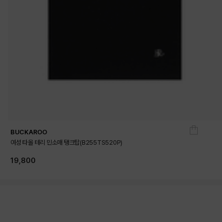
BUCKAROO
여성 타올 테리 민소매 탱크탑(B255TS520P)
19,800
상품상세정보