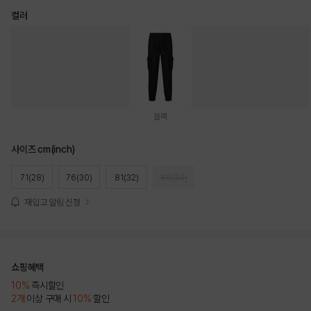
컬러
블랙
사이즈 cm(inch)
71(28)
76(30)
81(32)
86(34)
재입고 알림 신청
쇼핑혜택
10%
즉시할인
2개
이상 구매 시
10%
할인