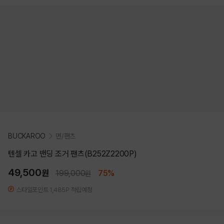
BUCKAROO
면/팬츠
텐셀 카고 밴딩 조거 팬츠(B252Z2200P)
49,500
원
199,000
75%
원
스타일포인트 1,485P 적립예정