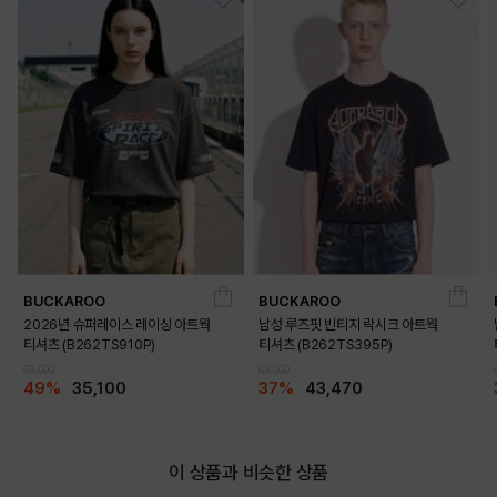
BUCKAROO
BUCKAROO
2026년 슈퍼레이스 레이싱 아트웍
남성 루즈핏 빈티지 락시크 아트웍
티셔츠 (B262TS910P)
티셔츠 (B262TS395P)
69,000
69,000
49%
35,100
37%
43,470
이 상품과 비슷한 상품