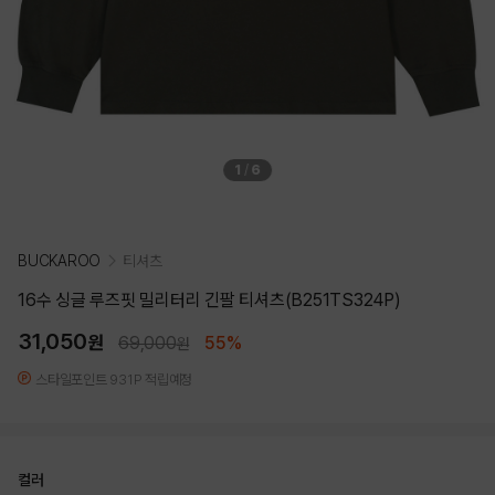
1
/
6
BUCKAROO
티셔츠
16수 싱글 루즈핏 밀리터리 긴팔 티셔츠(B251TS324P)
31,050
원
69,000
55%
원
스타일포인트 931P 적립예정
컬러