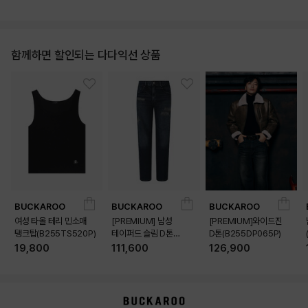
함께하면 할인되는 다다익선 상품
BUCKAROO
BUCKAROO
BUCKAROO
여성 타올 테리 민소매
[PREMIUM] 남성
[PREMIUM]와이드진
탱크탑(B255TS520P)
테이퍼드 슬림 D톤
D톤(B255DP065P)
(B255DP160P)
19,800
111,600
126,900
상품상세정보