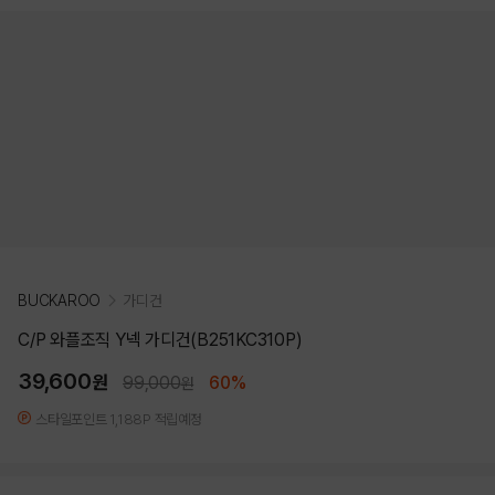
BUCKAROO
가디건
C/P 와플조직 Y넥 가디건(B251KC310P)
39,600
원
99,000
60%
원
스타일포인트 1,188P 적립예정