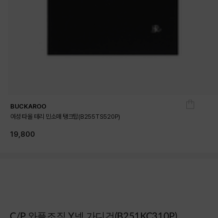
BUCKAROO
여성 타올 테리 민소매 탱크탑(B255TS520P)
19,800
상품상세정보
C/P 와플조직 Y넥 가디건(B251KC310P)