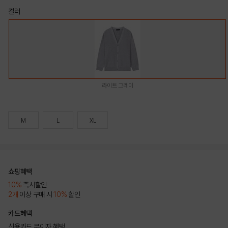
컬러
라이트 그레이
M
L
XL
쇼핑혜택
10%
즉시할인
2개
이상 구매 시
10%
할인
카드혜택
신용카드 무이자 혜택