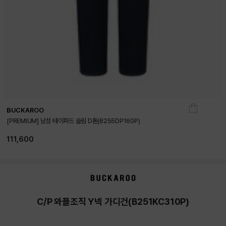
BUCKAROO
[PREMIUM] 남성 테이퍼드 슬림 D톤(B255DP160P)
111,600
C/P 와플조직 Y넥 가디건(B251KC310P)