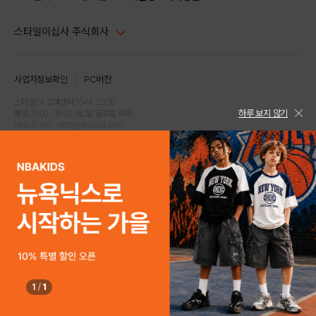
스타일이십사 주식회사
대표이사 : 임동환, 김지원
사업자정보확인
PC버전
주소 : 서울시 강남구 논현로 633, 6층 (논현동, 한세엠케이빌딩)
사업자등록번호 : 116-81-32499
스타일24 고객센터 1544-5336
하루 보지 않기
평일 09:00~ 18:00 (토/일/공휴일 휴무)
통신판매업신고번호 : 제 2024-서울강남-04239
help Email : help@style24.com
개인정보보호책임자 : 배기영
COPYRIGHTⓒ2021 STYLE24 ALL RIGHTS RESERVED.
호스팅 서비스 : 스타일이십사㈜
고객센터 1544-5336(평일 09:00~ 18:00 토/일/공휴일 휴무)
1
/
1