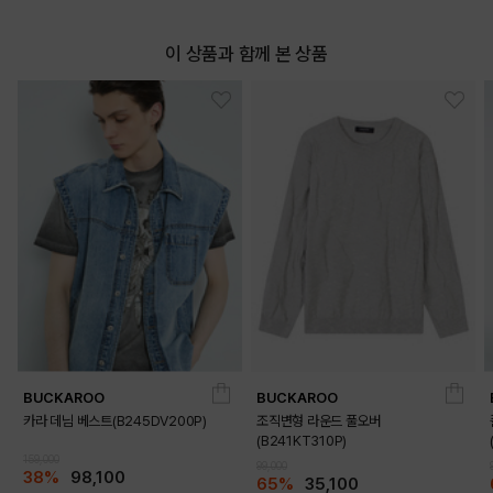
이 상품과 함께 본 상품
BUCKAROO
BUCKAROO
카라 데님 베스트(B245DV200P)
조직변형 라운드 풀오버
(B241KT310P)
159,000
99,000
38%
98,100
65%
35,100