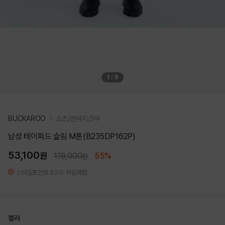
1
/
9
BUCKAROO
쇼츠/반바지/9부
남성 테이퍼드 슬림 M톤(B235DP162P)
53,100
원
119,000
55%
원
스타일포인트 531P 적립예정
컬러