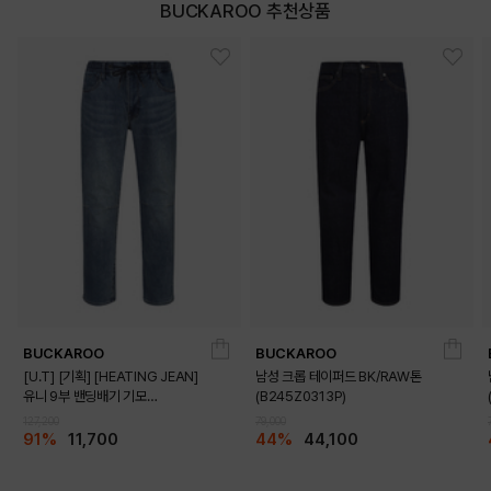
BUCKAROO 추천상품
BUCKAROO
BUCKAROO
[U.T] [기획] [HEATING JEAN]
남성 크롭 테이퍼드 BK/RAW톤
유니 9부 밴딩배기 기모
(B245Z0313P)
(B225Z0244P)
127,200
79,000
91%
11,700
44%
44,100