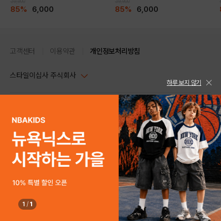
39,900
39,900
85%
6,000
85%
6,000
고객센터
이용약관
개인정보처리방침
스타일이십사 주식회사
하루 보지 않기
대표이사 : 임동환, 김지원
사업자정보확인
PC버전
주소 : 서울시 강남구 논현로 633, 6층 (논현동, 한세엠케이빌딩)
사업자등록번호 : 116-81-32499
스타일24 고객센터 1544-5336
평일 09:00~ 18:00 (토/일/공휴일 휴무)
통신판매업신고번호 : 제 2024-서울강남-04239
help Email : help@style24.com
개인정보보호책임자 : 배기영
COPYRIGHTⓒ2021 STYLE24 ALL RIGHTS RESERVED.
호스팅 서비스 : 스타일이십사㈜
고객센터 1544-5336(평일 09:00~ 18:00 토/일/공휴일 휴무)
1
/
1
구매하기