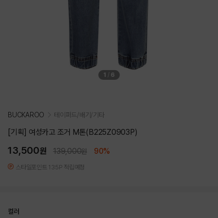
1
/
6
BUCKAROO
테이퍼드/배기/기타
[기획] 여성카고 조거 M톤(B225Z0903P)
13,500
원
139,000
90%
원
스타일포인트 135P 적립예정
컬러