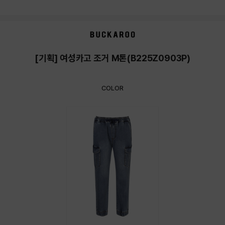
상품상세정보
[기획] 여성카고 조거 M톤(B225Z0903P)
COLOR