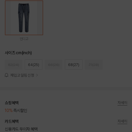
인디고
사이즈 cm(inch)
62(24)
64(25)
66(26)
68(27)
71(28)
재입고 알림 신청
쇼핑혜택
자세히
10%
즉시할인
카드혜택
자세히
신용카드 무이자 혜택