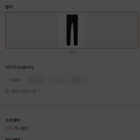
컬러
블랙
사이즈 cm(inch)
71(28)
76(30)
81(32)
86(34)
재입고 알림 신청
쇼핑혜택
10%
즉시할인