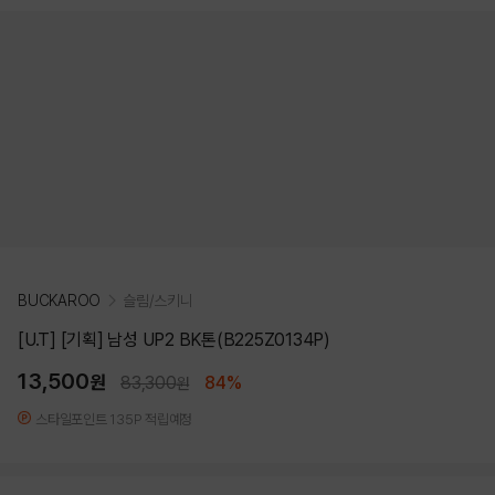
BUCKAROO
슬림/스키니
[U.T] [기획] 남성 UP2 BK톤(B225Z0134P)
13,500
원
83,300
84%
원
스타일포인트 135P 적립예정