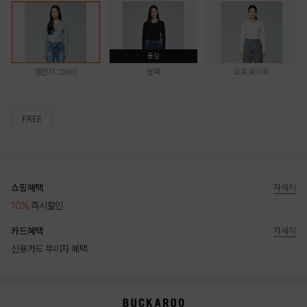
품절
멜란지 그레이
블랙
오프 화이트
FREE
쇼핑혜택
자세히
10%
즉시할인
카드혜택
자세히
신용카드 무이자 혜택
상품상세정보