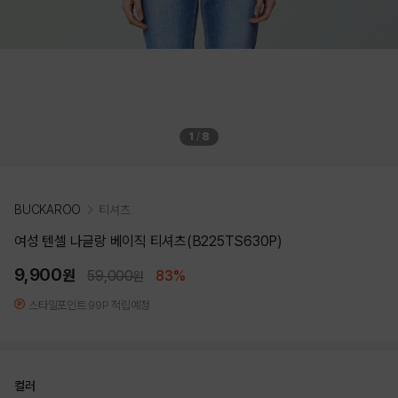
1
/
8
BUCKAROO
티셔츠
여성 텐셀 나글랑 베이직 티셔츠(B225TS630P)
9,900
원
59,000
83%
원
스타일포인트 99P 적립예정
컬러