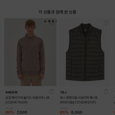
이 상품과 함께 본 상품
ANDEW
TBJ
남성 캐시미어 솔리드 라운드넥 니트
유니 경량다운 시보리넥 베스트
(O204KT400P)
(RDS다운)(T214DW210P)
49,000
39,900
86%
7,000
85%
6,000