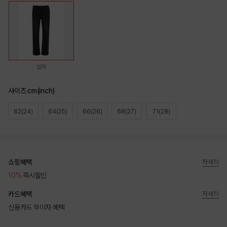
블랙
사이즈 cm(inch)
62(24)
64(25)
66(26)
68(27)
71(28)
쇼핑혜택
자세히
10%
즉시할인
카드혜택
자세히
신용카드 무이자 혜택