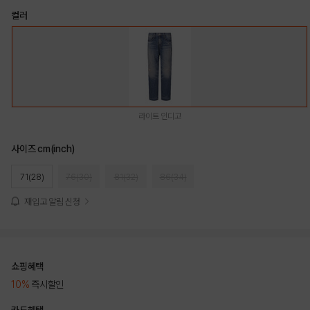
컬러
라이트 인디고
사이즈 cm(inch)
71(28)
76(30)
81(32)
86(34)
재입고 알림 신청
쇼핑혜택
10%
즉시할인