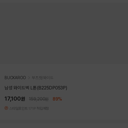
BUCKAROO
부츠컷/와이드
남성 와이드벅 L톤(B225DP053P)
17,100
원
159,200
89%
원
스타일포인트 171P 적립예정