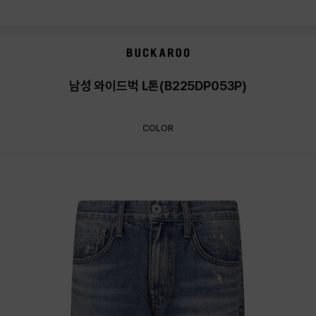
남성 와이드벅 L톤(B225DP053P)
COLOR