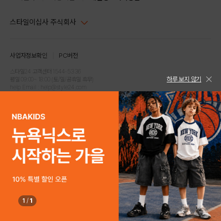
스타일이십사 주식회사
대표이사 : 임동환, 김지원
사업자정보확인
PC버전
주소 : 서울시 강남구 논현로 633, 6층 (논현동, 한세엠케이빌딩)
사업자등록번호 : 116-81-32499
스타일24 고객센터 1544-5336
하루 보지 않기
평일 09:00~ 18:00 (토/일/공휴일 휴무)
통신판매업신고번호 : 제 2024-서울강남-04239
help Email : help@style24.com
개인정보보호책임자 : 배기영
COPYRIGHTⓒ2021 STYLE24 ALL RIGHTS RESERVED.
호스팅 서비스 : 스타일이십사㈜
고객센터 1544-5336(평일 09:00~ 18:00 토/일/공휴일 휴무)
1
/
1