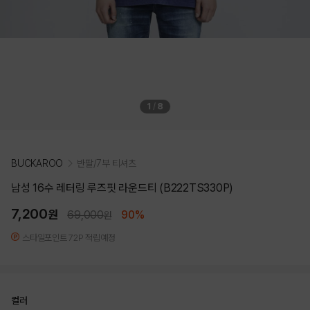
1
/
8
BUCKAROO
반팔/7부 티셔츠
남성 16수 레터링 루즈핏 라운드티 (B222TS330P)
7,200
원
69,000
90%
원
스타일포인트 72P 적립예정
컬러