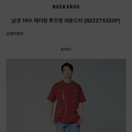
상품상세정보
남성 16수 레터링 루즈핏 라운드티 (B222TS330P)
모델착용컷