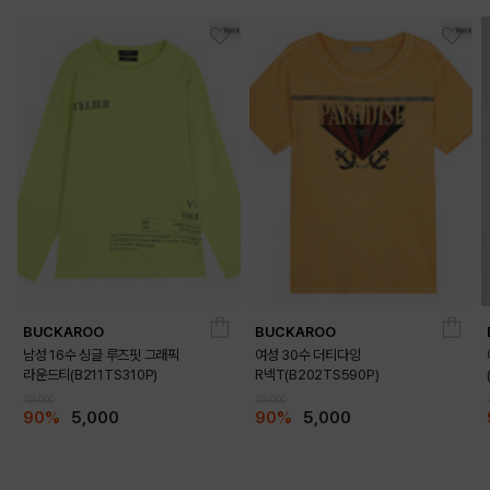
BUCKAROO
BUCKAROO
남성 16수 싱글 루즈핏 그래픽
여성 30수 더티다잉
라운드티(B211TS310P)
R넥T(B202TS590P)
49,000
49,000
90%
5,000
90%
5,000