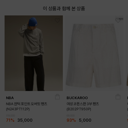
이 상품과 함께 본 상품
NBA
BUCKAROO
NBA 원턱 포인트 오버핏 팬츠
여성 코튼스판 3부 팬츠
(N243PT112P)
(B202PT950P)
119,000
69,000
71%
35,000
93%
5,000