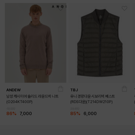
ANDEW
TBJ
남성 캐시미어 솔리드 라운드넥 니트
유니 경량다운 시보리넥 베스트
(O204KT400P)
(RDS다운)(T214DW210P)
49,000
39,900
86%
7,000
85%
6,000