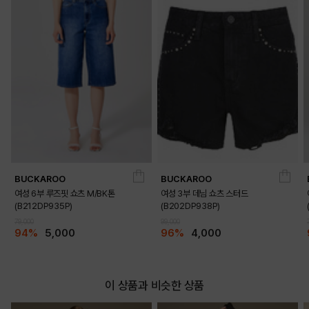
BUCKAROO
BUCKAROO
여성 6부 루즈핏 쇼츠 M/BK톤
여성 3부 데님 쇼츠 스터드
(B212DP935P)
(B202DP938P)
79,000
99,000
94%
5,000
96%
4,000
이 상품과 비슷한 상품