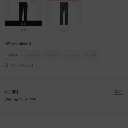
품절
블랙
인디고
사이즈 cm(inch)
62(24)
64(25)
66(26)
68(27)
71(28)
재입고 알림 신청
카드혜택
자세히
신용카드 무이자 혜택
상품상세정보