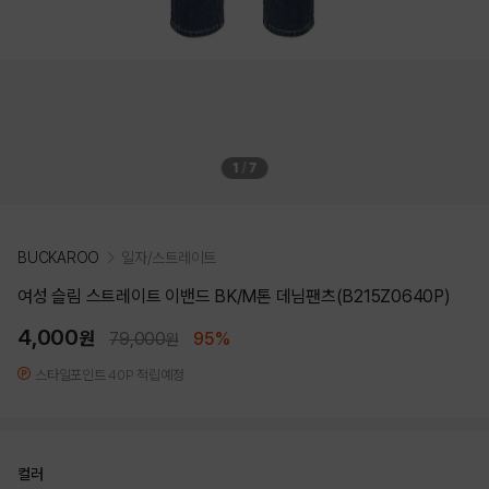
1
/
7
BUCKAROO
일자/스트레이트
여성 슬림 스트레이트 이밴드 BK/M톤 데님팬츠(B215Z0640P)
4,000
원
79,000
95%
원
스타일포인트 40P 적립예정
컬러