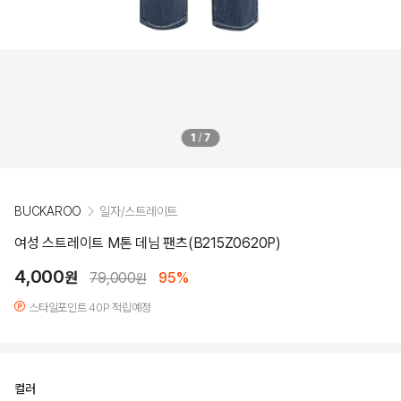
1
/
7
BUCKAROO
일자/스트레이트
여성 스트레이트 M톤 데님 팬츠(B215Z0620P)
4,000
원
79,000
95%
원
스타일포인트 40P 적립예정
컬러