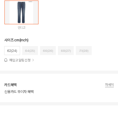
인디고
사이즈 cm(inch)
62(24)
64(25)
66(26)
68(27)
71(28)
재입고 알림 신청
카드혜택
자세히
신용카드 무이자 혜택
상품상세정보