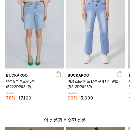
BUCKAROO
BUCKAROO
여성 5부 루즈핏 L톤
여성 스트레이트 M톤 구제 데님팬츠
(B222DP934P)
(B212DP628P)
79,000
119,000
78%
17,100
96%
5,000
이 상품과 비슷한 상품