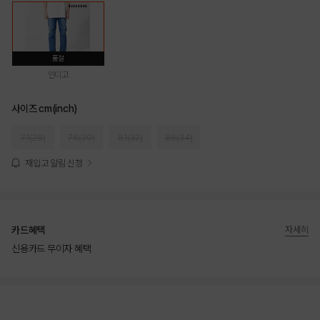
품절
인디고
사이즈 cm(inch)
71(28)
76(30)
81(32)
86(34)
재입고 알림 신청
카드혜택
자세히
신용카드 무이자 혜택
상품상세정보