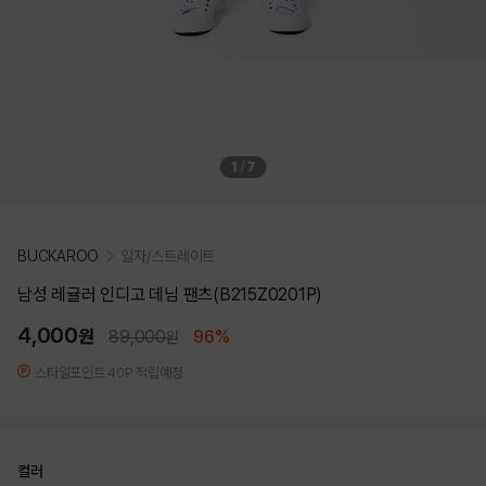
1
/
7
BUCKAROO
일자/스트레이트
남성 레귤러 인디고 데님 팬츠(B215Z0201P)
4,000
원
89,000
96%
원
스타일포인트 40P 적립예정
컬러