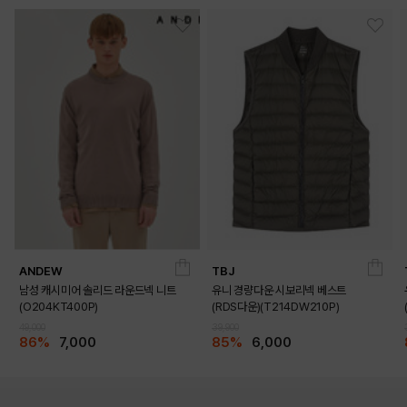
ANDEW
TBJ
남성 캐시미어 솔리드 라운드넥 니트
유니 경량다운 시보리넥 베스트
(O204KT400P)
(RDS다운)(T214DW210P)
49,000
39,900
86%
7,000
85%
6,000