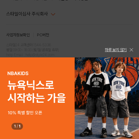
스타일이십사 주식회사
대표이사 : 임동환, 김지원
사업자정보확인
PC버전
주소 : 서울시 강남구 논현로 633, 6층 (논현동, 한세엠케이빌딩)
사업자등록번호 : 116-81-32499
스타일24 고객센터 1544-5336
하루 보지 않기
평일 09:00~ 18:00 (토/일/공휴일 휴무)
통신판매업신고번호 : 제 2024-서울강남-04239
help Email : help@style24.com
개인정보보호책임자 : 배기영
COPYRIGHTⓒ2021 STYLE24 ALL RIGHTS RESERVED.
호스팅 서비스 : 스타일이십사㈜
고객센터 1544-5336(평일 09:00~ 18:00 토/일/공휴일 휴무)
1
/
1