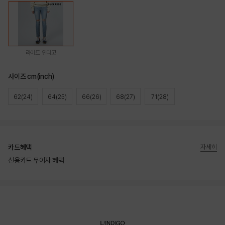
라이트 인디고
사이즈 cm(inch)
62(24)
64(25)
66(26)
68(27)
71(28)
카드혜택
자세히
신용카드 무이자 혜택
상품상세정보