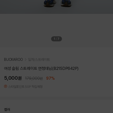
1
/
7
BUCKAROO
일자/스트레이트
여성 슬림 스트레이트 연청데님(B215DP642P)
5,000
원
179,000
97%
원
스타일포인트 50P 적립예정
컬러