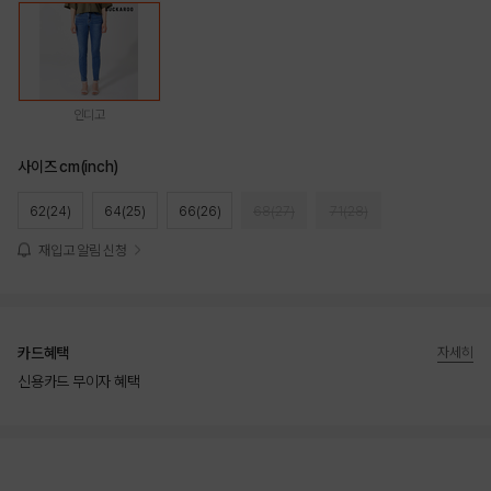
인디고
사이즈 cm(inch)
62(24)
64(25)
66(26)
68(27)
71(28)
재입고 알림 신청
카드혜택
자세히
신용카드 무이자 혜택
상품상세정보