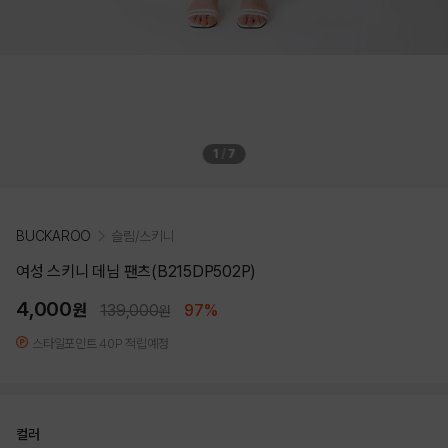
1
/
7
BUCKAROO
슬림/스키니
여성 스키니 데님 팬츠(B215DP502P)
4,000
원
139,000
97%
원
스타일포인트 40P 적립예정
컬러