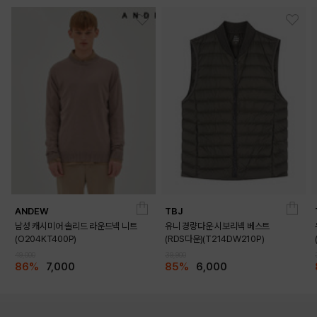
ANDEW
TBJ
남성 캐시미어 솔리드 라운드넥 니트
유니 경량다운 시보리넥 베스트
(O204KT400P)
(RDS다운)(T214DW210P)
49,000
39,900
86%
7,000
85%
6,000