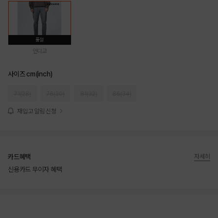
품절
인디고
사이즈 cm(inch)
71(28)
76(30)
81(32)
86(34)
재입고 알림 신청
카드혜택
자세히
신용카드 무이자 혜택
상품상세정보