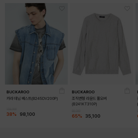
BUCKAROO
BUCKAROO
카라 데님 베스트(B245DV200P)
조직변형 라운드 풀오버
(B241KT310P)
159,000
99,000
38%
98,100
65%
35,100