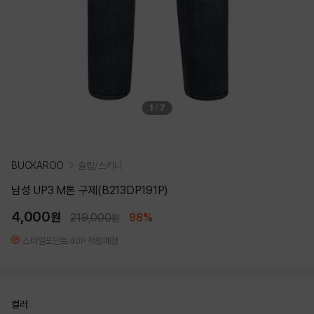
1
/
7
BUCKAROO
슬림/스키니
남성 UP3 M톤 구제(B213DP191P)
4,000
원
219,000
98%
원
스타일포인트 40P 적립예정
컬러