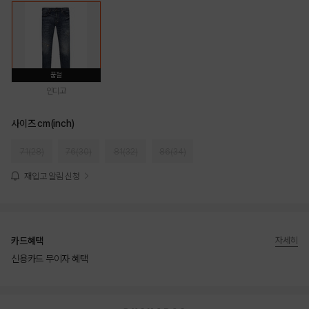
품절
인디고
사이즈 cm(inch)
71(28)
76(30)
81(32)
86(34)
재입고 알림 신청
카드혜택
자세히
신용카드 무이자 혜택
상품상세정보