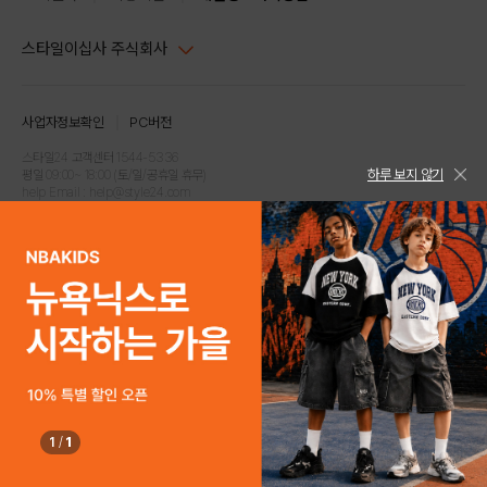
스타일이십사 주식회사
대표이사 : 임동환, 김지원
사업자정보확인
PC버전
주소 : 서울시 강남구 논현로 633, 6층 (논현동, 한세엠케이빌딩)
사업자등록번호 : 116-81-32499
스타일24 고객센터 1544-5336
하루 보지 않기
평일 09:00~ 18:00 (토/일/공휴일 휴무)
통신판매업신고번호 : 제 2024-서울강남-04239
help Email : help@style24.com
개인정보보호책임자 : 배기영
COPYRIGHTⓒ2021 STYLE24 ALL RIGHTS RESERVED.
호스팅 서비스 : 스타일이십사㈜
고객센터 1544-5336(평일 09:00~ 18:00 토/일/공휴일 휴무)
1
/
1