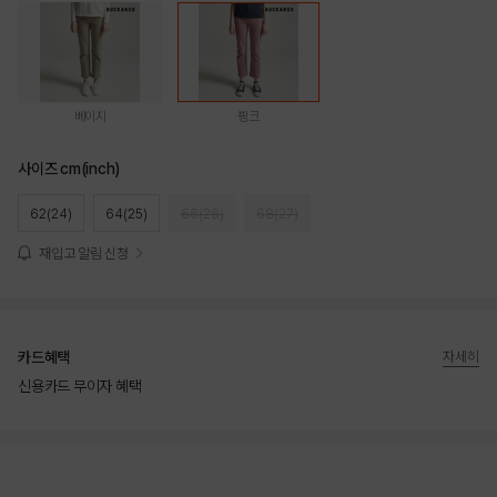
베이지
핑크
사이즈 cm(inch)
62(24)
64(25)
66(26)
68(27)
재입고 알림 신청
카드혜택
자세히
신용카드 무이자 혜택
상품상세정보