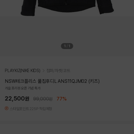
1
/
1
PLAYKIZ(NIKE KIDS)
점퍼/자켓/코트
NSW테크플리스 풀집후디L ANS11QJM02 (키즈)
가을 프리뷰 오픈 기념 특가
22,500
원
99,000
77%
원
스타일포인트 225P 적립예정