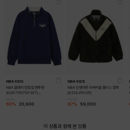
NBA KIDS
NBA KIDS
NBA 클래식 반집업 맨투맨
NBA 인앤아웃 리버서블 플리스 점퍼
(K241TP070P SET)
(K234JP010P)
(K241TS070P)
59,000
179,000
65%
20,600
67%
59,000
이 상품과 함께 본 상품