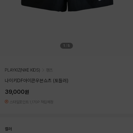
1
/
5
PLAYKIZ(NIKE KIDS)
팬츠
나이키DF아이콘우븐쇼츠 (토들러)
39,000
원
스타일포인트 1,170P 적립예정
컬러