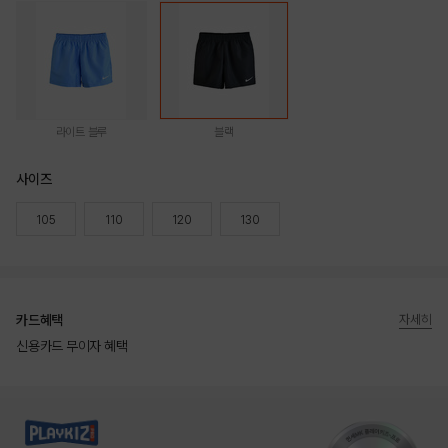
라이트 블루
블랙
사이즈
105
110
120
130
카드혜택
자세히
신용카드 무이자 혜택
상품상세정보