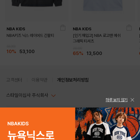
NBA KIDS
NBA KIDS
NBA키즈 닉스 레이어드 긴팔티
[인기 재입고] NBA 로고맨 메쉬
그래픽 티셔츠
59,000
39,000
10%
53,100
65%
13,500
고객센터
이용약관
개인정보처리방침
스타일이십사 주식회사
하루 보지 않기
대표이사 : 임동환, 김지원
사업자정보확인
PC버전
주소 : 서울시 강남구 논현로 633, 6층 (논현동, 한세엠케이빌딩)
사업자등록번호 : 116-81-32499
스타일24 고객센터 1544-5336
평일 09:00~ 18:00 (토/일/공휴일 휴무)
통신판매업신고번호 : 제 2024-서울강남-04239
help Email : help@style24.com