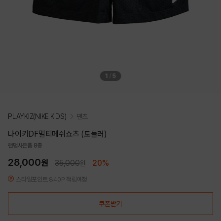
1
/
5
PLAYKIZ(NIKE KIDS)
팬츠
나이키DF멀티메쉬쇼츠 (토들러)
랜덤사은품 8종
28,000
원
35,000
20%
원
스타일포인트 840P 적립예정
쿠폰받기