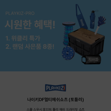
나이키DF멀티메쉬쇼츠 (토들러)
스몰 스우시 포인트 폴리 메쉬 드라이핏 쇼츠