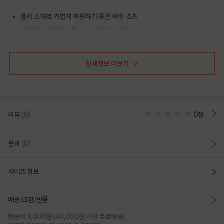
폴리 소재로 가볍게 착용하기 좋은 메쉬 쇼츠
심플한 디자인에 스몰 스우시 포인트 적용
드라이핏 상품으로 활동적인 스타일에 적합
상세정보 더보기
COLOR
리뷰
(0)
0점
문의
(0)
사이즈 정보
배송/교환/반품
배송비 3,000원 (40,000원 이상 무료배송)
BLACK