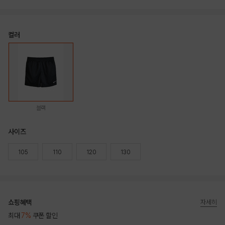
컬러
블랙
사이즈
105
110
120
130
쇼핑혜택
자세히
최대
7%
쿠폰 할인